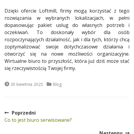
Dzięki ofercie Loftmill, firmy mogą korzystać z tego
rozwiązania w wybranych lokalizacjach, w pełni
dopasowując pakiet usług do własnych potrzeb i
oczekiwań. To doskonały wybór dla osób
rozpoczynających działalność, jak i dla tych, którzy chcą
zoptymalizować swoje dotychczasowe działania i
otworzyć się na nowe możliwości organizacyjne.
Wirtualne biuro to przyszłość, która już dziś może stać
się rzeczywistością Twojej firmy.
Data
Kategorie
30 kwietnia 2025
Blog
publikacji
Poprzedni
Nawigacja
Poprzedni
Co to jest biuro serwisowane?
wpisu
wpis:
Następny