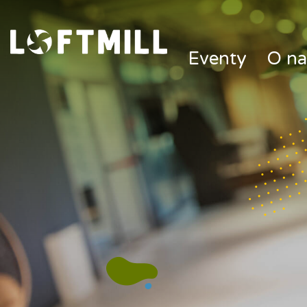
Loftmill.com
Eventy
O na