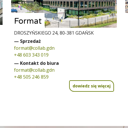
Format
DROSZYŃSKIEGO 24, 80-381 GDAŃSK
— Sprzedaż
format@collab.gdn
+48 603 343 019
— Kontakt do biura
format@collab.gdn
+48 505 246 859
dowiedz się więcej