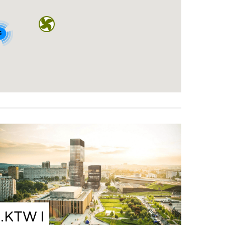
5
.KTW I