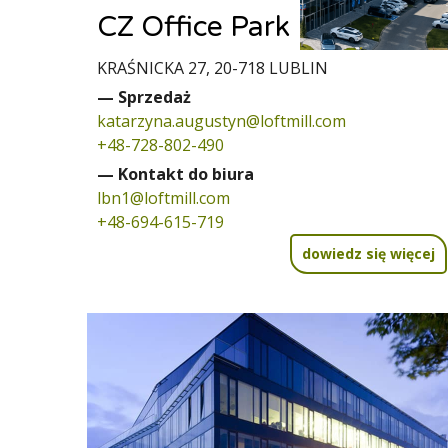
CZ Office Park
KRAŚNICKA 27, 20-718 LUBLIN
— Sprzedaż
katarzyna.augustyn@loftmill.com
+48-728-802-490
— Kontakt do biura
lbn1@loftmill.com
+48-694-615-719
dowiedz się więcej