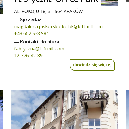
AL. POKOJU 18, 31-564 KRAKÓW
— Sprzedaż
magdalena.piskorska-kulak@loftmill.com
+48 662 538 981
— Kontakt do biura
fabryczna@loftmill.com
12-376-42-89
dowiedz się więcej