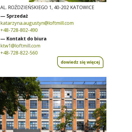
AL. ROŹDZIEŃSKIEGO 1, 40-202 KATOWICE
— Sprzedaż
katarzyna.augustyn@loftmill.com
+48-728-802-490
— Kontakt do biura
ktw1@loftmill.com
+48-728-822-560
dowiedz się więcej