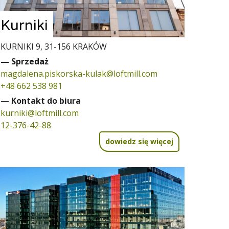
Kurniki
KURNIKI 9, 31-156 KRAKÓW
— Sprzedaż
magdalena.piskorska-kulak@loftmill.com
+48 662 538 981
— Kontakt do biura
kurniki@loftmill.com
12-376-42-88
dowiedz się więcej