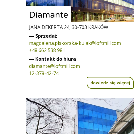
Diamante
JANA DEKERTA 24, 30-703 KRAKÓW
— Sprzedaż
magdalena.piskorska-kulak@loftmill.com
+48 662 538 981
— Kontakt do biura
diamante@loftmill.com
12-378-42-74
dowiedz się więcej