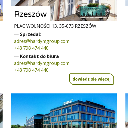
Rzeszów
PLAC WOLNOŚCI 13, 35-073 RZESZÓW
— Sprzedaż
adres@hardymgroup.com
+48 798 474 440
— Kontakt do biura
adres@hardymgroup.com
+48 798 474 440
dowiedz się więcej