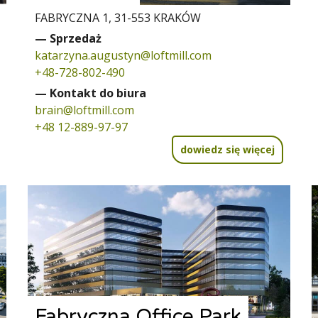
FABRYCZNA 1, 31-553 KRAKÓW
— Sprzedaż
katarzyna.augustyn@loftmill.com
+48-728-802-490
— Kontakt do biura
brain@loftmill.com
+48 12-889-97-97
dowiedz się więcej
Fabryczna Office Park