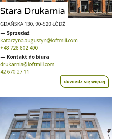
Stara Drukarnia
GDAŃSKA 130, 90-520 ŁÓDŹ
— Sprzedaż
katarzyna.augustyn@loftmill.com
+48 728 802 490
— Kontakt do biura
drukarnia@loftmill.com
42 670 27 11
dowiedz się więcej