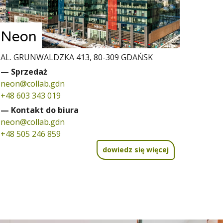
Neon
AL. GRUNWALDZKA 413, 80-309 GDAŃSK
— Sprzedaż
neon@collab.gdn
+48 603 343 019
— Kontakt do biura
neon@collab.gdn
+48 505 246 859
dowiedz się więcej