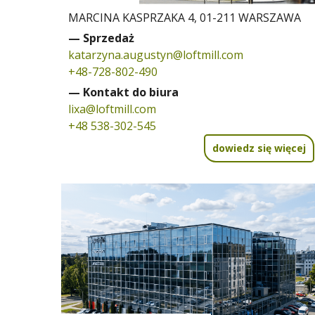
MARCINA KASPRZAKA 4, 01-211 WARSZAWA
— Sprzedaż
katarzyna.augustyn@loftmill.com
+48-728-802-490
— Kontakt do biura
lixa@loftmill.com
+48 538-302-545
dowiedz się więcej