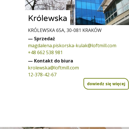
Królewska
KRÓLEWSKA 65A, 30-081 KRAKÓW
— Sprzedaż
magdalena.piskorska-kulak@loftmill.com
+48 662 538 981
— Kontakt do biura
krolewska@loftmill.com
12-378-42-67
dowiedz się więcej