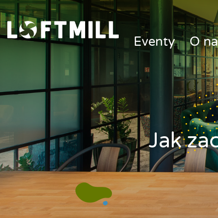
Loftmill.com
Eventy
O na
Jak za