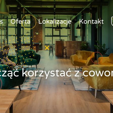
s
Oferta
Lokalizacje
Kontakt
cząć korzystać z cowo