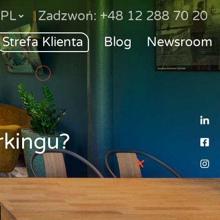
PL
Zadzwoń: +48 12 288 70 20
Strefa Klienta
Blog
Newsroom
L
rkingu?
F
I