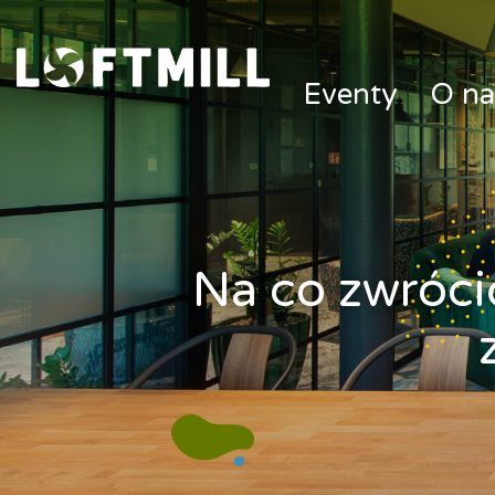
Loftmill.com
Eventy
O na
Na co zwróci