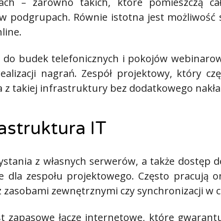
ch – zarówno takich, które pomieszczą cały
podgrupach. Równie istotna jest możliwość szy
line.
ęp do budek telefonicznych i pokojów webinaro
alizacji nagrań. Zespół projektowy, który cz
 z takiej infrastruktury bez dodatkowego nakła
rastruktura IT
stania z własnych serwerów, a także dostęp d
e dla zespołu projektowego. Często pracują o
z zasobami zewnętrznymi czy synchronizacji w c
t zapasowe łącze internetowe, które gwarant