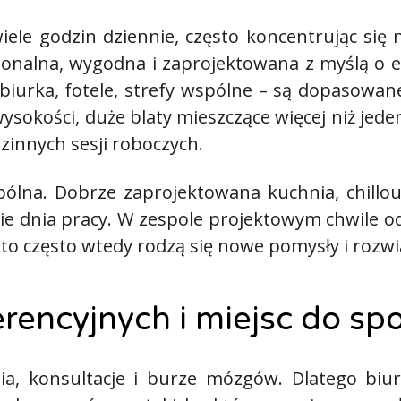
iele godzin dziennie, często koncentrując się
cjonalna, wygodna i zaprojektowana z myślą o e
biurka, fotele, strefy wspólne – są dopasowan
wysokości, duże blaty mieszczące więcej niż jed
innych sesji roboczych.
pólna. Dobrze zaprojektowana kuchnia, chillou
cie dnia pracy. W zespole projektowym chwile
 to często wtedy rodzą się nowe pomysły i rozwi
rencyjnych i miejsc do sp
ania, konsultacje i burze mózgów. Dlatego b