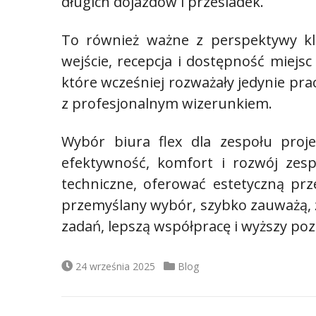
długich dojazdów i przesiadek.
To również ważne z perspektywy kl
wejście, recepcja i dostępność miejs
które wcześniej rozważały jedynie pra
z profesjonalnym wizerunkiem.
Wybór biura flex dla zespołu proje
efektywność, komfort i rozwój zes
techniczne, oferować estetyczną prz
przemyślany wybór, szybko zauważą, że
zadań, lepszą współpracę i wyższy po
Data
Kategorie
24 września 2025
Blog
publikacji