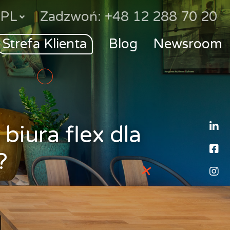
PL
Zadzwoń: +48 12 288 70 20
Strefa Klienta
Blog
Newsroom
L
iura flex dla
F
?
I