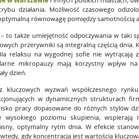
we w Warszawie
i innych polskich miastach, uw
rybu działania. Możliwość czasowego odizolo
y optymalną równowagę pomiędzy samotnością 
a – to także umiejętność odpoczywania w taki 
wych przerywniki są integralną częścią dnia.
a relaksu na wygodnej sofie nie wytrącają z 
larne mikropauzy mają korzystny wpływ na
ły dzień.
o z kluczowych wyzwań współczesnego rynku
unkcjonujących w dynamicznych strukturach f
wisko pracy dopasowane do różnych stylów dz
e wysokiego poziomu skupienia, wspierają ry
asny, optymalny rytm dnia. W efekcie stanow
 wtedy, gdy koncentracja jest wartością kluczow