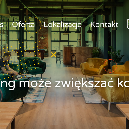
s
Oferta
Lokalizacje
Kontakt
ng może zwiększać k