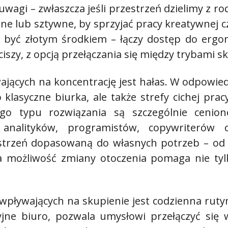
wagi – zwłaszcza jeśli przestrzeń dzielimy z r
alne lub sztywne, by sprzyjać pracy kreatywnej
 być złotym środkiem – łączy dostęp do erg
ciszy, z opcją przełączania się między trybami s
jących na koncentrację jest hałas. W odpowie
lasyczne biurka, ale także strefy cichej pracy
o typu rozwiązania są szczególnie cenio
analityków, programistów, copywriterów
zeń dopasowaną do własnych potrzeb – od otw
ka możliwość zmiany otoczenia pomaga nie tyl
pływających na skupienie jest codzienna ruty
cyjne biuro, pozwala umysłowi przełączyć się 