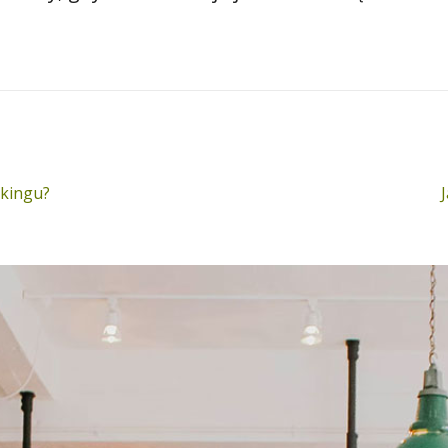
Następny
rkingu?
wpis: