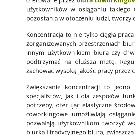
oferowane przez
biura coworkingo
użytkowników w osiąganiu takiego t
pozostania w otoczeniu ludzi, tworz
Koncentracja to nie tylko ciągła prac
zorganizowanych przestrzeniach biuro
innym użytkownikiem biura czy chwil
podtrzymać na dłuższą metę. Regu
zachować wysoką jakość pracy przez ca
Zwiększanie koncentracji to jedn
specjalistów, jak i dla zespołów f
potrzeby, oferując elastyczne środo
coworkingowe umożliwiają osiągani
pozwalają użytkownikom tworzyć wł
biurka i tradycyjnego biura, zwłaszcza