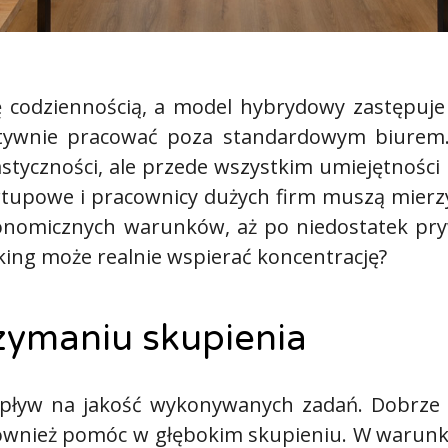
ę codziennością, a model hybrydowy zastępuje
fektywnie pracować poza standardowym biure
styczności, ale przede wszystkim umiejętności
artupowe i pracownicy dużych firm muszą mierz
onomicznych warunków, aż po niedostatek pryw
rking może realnie wspierać koncentrację?
rzymaniu skupienia
pływ na jakość wykonywanych zadań. Dobrze 
 również pomóc w głębokim skupieniu. W waru