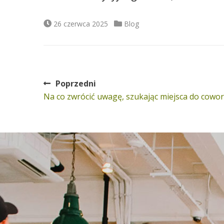
Data
Kategorie
26 czerwca 2025
Blog
publikacji
Nawigacja
Poprzedni
Poprzedni
Na co zwrócić uwagę, szukając miejsca do cowo
wpisu
wpis: