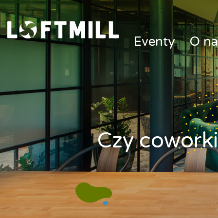
Loftmill.com
Eventy
O na
Czy coworki