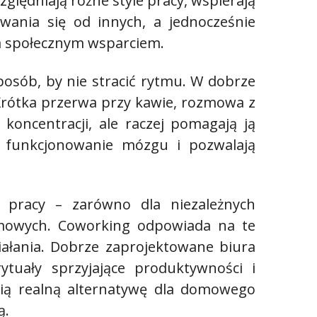
zględniają różne style pracy, wspierają
wania się od innych, a jednocześnie
a społecznym wsparciem.
sposób, by nie stracić rytmu. W dobrze
 Krótka przerwa przy kawie, rozmowa z
koncentracji, ale raczej pomagają ją
 funkcjonowanie mózgu i pozwalają
 pracy – zarówno dla niezależnych
irmowych. Coworking odpowiada na te
iałania. Dobrze zaprojektowane biura
tuały sprzyjające produktywności i
ią realną alternatywę dla domowego
ą.