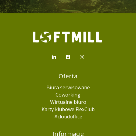
Loftmill.com
LinkedIn
Facebook
Instagram
Oferta
Biura serwisowane
Coworking
Wirtualne biuro
Karty klubowe FlexClub
#cloudoffice
Informacje