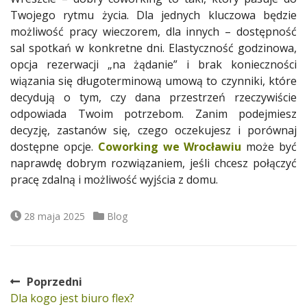
Twojego rytmu życia. Dla jednych kluczowa będzie
możliwość pracy wieczorem, dla innych – dostępność
sal spotkań w konkretne dni. Elastyczność godzinowa,
opcja rezerwacji „na żądanie” i brak konieczności
wiązania się długoterminową umową to czynniki, które
decydują o tym, czy dana przestrzeń rzeczywiście
odpowiada Twoim potrzebom. Zanim podejmiesz
decyzję, zastanów się, czego oczekujesz i porównaj
dostępne opcje.
Coworking we Wrocławiu
może być
naprawdę dobrym rozwiązaniem, jeśli chcesz połączyć
pracę zdalną i możliwość wyjścia z domu.
Data
Kategorie
28 maja 2025
Blog
publikacji
Poprzedni
Nawigacja
Poprzedni
Dla kogo jest biuro flex?