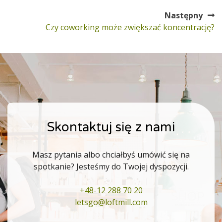
wpisu
wpis:
Następny
Następny
Czy coworking może zwiększać koncentrację?
wpis:
Skontaktuj się z nami
Masz pytania albo chciałbyś umówić się na
spotkanie? Jesteśmy do Twojej dyspozycji.
+48-12 288 70 20
letsgo@loftmill.com