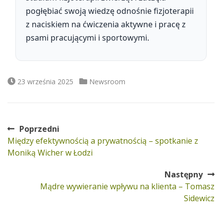
pogłębiać swoją wiedzę odnośnie fizjoterapii
z naciskiem na ćwiczenia aktywne i pracę z
psami pracującymi i sportowymi.
Data
Kategorie
23 września 2025
Newsroom
publikacji
Poprzedni
Nawigacja
Poprzedni
Między efektywnością a prywatnością – spotkanie z
wpisu
wpis:
Moniką Wicher w Łodzi
Następny
Następny
Mądre wywieranie wpływu na klienta – Tomasz
wpis:
Sidewicz